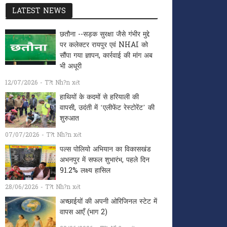
LATEST NEWS
छतौना --सड़क सुरक्षा जैसे गंभीर मुद्दे
पर कलेक्टर रायपुर एवं NHAI को
सौंपा गया ज्ञापन, कार्रवाई की मांग अब
भी अधूरी
12/07/2026 - T?t Nh?n xét
हाथियों के कदमों से हरियाली की
वापसी, उदंती में ‘एलीफेंट रेस्टोरेंट’ की
शुरुआत
07/07/2026 - T?t Nh?n xét
पल्स पोलियो अभियान का विकासखंड
अभनपुर में सफल शुभारंभ, पहले दिन
91.2% लक्ष्य हासिल
28/06/2026 - T?t Nh?n xét
अच्छाईयों की अपनी ओरिजिनल स्टेट में
वापस आएँ (भाग 2)