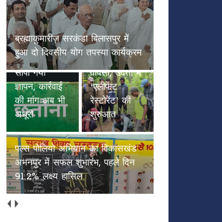
छतौना --सड़क सुरक्षा जैसे गंभीर मुद्दे
पल्स पोलियो
पर कलेक्टर रायपुर एवं NHAI को
हाथियों के
अभियान का
सौंपा गया ज्ञापन, कार्रवाई की मांग अब
कदमों से
विकासखंड
भी अधूरी
हरियाली की
अभनपुर में
वापसी, उदंती में
सफल शुभारंभ,
‘एलीफेंट
पहले दिन
रेस्टोरेंट’ की
91.2% लक्ष्य
शुरुआत
हासिल
अच्छाईयों की अपनी ओरिजिनल स्टेट
में वापस आएँ (भाग 2)