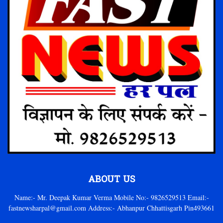
ABOUT US
Name:- Mr. Deepak Kumar Verma Mobile No:- 9826529513 Email:-
fastnewsharpal@gmail.com Address:- Abhanpur Chhattisgarh Pin493661