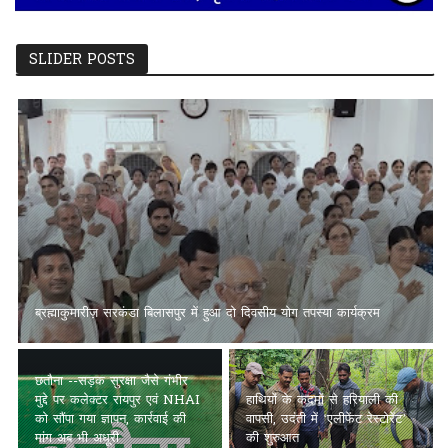
SLIDER POSTS
छतौना --सड़क सुरक्षा जैसे गंभीर मुद्दे पर कलेक्टर रायपुर एवं NHAI को सौंपा
गया ज्ञापन, कार्रवाई की मांग अब भी अधूरी
पल्स पोलियो अभियान का
हाथियों के कदमों से हरियाली की
विकासखंड अभनपुर में सफल
वापसी, उदंती में ‘एलीफेंट रेस्टोरेंट’
शुभारंभ, पहले दिन 91.2% लक्ष्य
की शुरुआत
हासिल