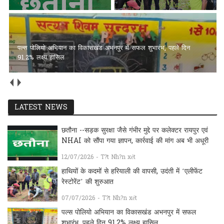
अच्छाईयों की अपनी ओरिजिनल स्टेट में वापस आएँ (भाग 2)
LATEST NEWS
छतौना --सड़क सुरक्षा जैसे गंभीर मुद्दे पर कलेक्टर रायपुर एवं
NHAI को सौंपा गया ज्ञापन, कार्रवाई की मांग अब भी अधूरी
12/07/2026 - T?t Nh?n xét
हाथियों के कदमों से हरियाली की वापसी, उदंती में ‘एलीफेंट
रेस्टोरेंट’ की शुरुआत
07/07/2026 - T?t Nh?n xét
पल्स पोलियो अभियान का विकासखंड अभनपुर में सफल
शुभारंभ, पहले दिन 91.2% लक्ष्य हासिल