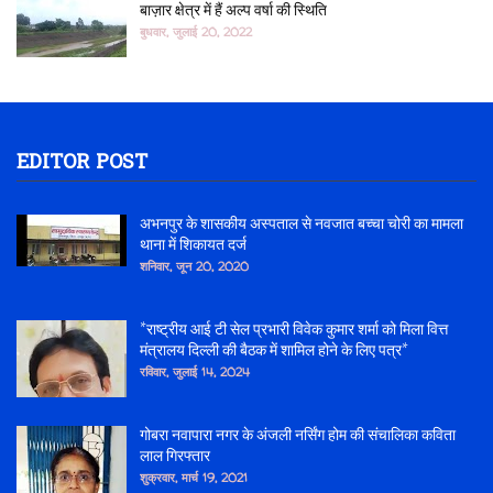
बाज़ार क्षेत्र में हैं अल्प वर्षा की स्थिति
बुधवार, जुलाई 20, 2022
EDITOR POST
अभनपुर के शासकीय अस्पताल से नवजात बच्चा चोरी का मामला
थाना में शिकायत दर्ज
शनिवार, जून 20, 2020
*राष्ट्रीय आई टी सेल प्रभारी विवेक कुमार शर्मा को मिला वित्त
मंत्रालय दिल्ली की बैठक में शामिल होने के लिए पत्र*
रविवार, जुलाई 14, 2024
गोबरा नवापारा नगर के अंजली नर्सिंग होम की संचालिका कविता
लाल गिरफ्तार
शुक्रवार, मार्च 19, 2021