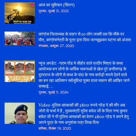
आज का सुविचार (चिंतन)
गुरुवार, जुलाई 21, 2022
कांग्रेस जिलाध्यक्ष के वाहन से 10 लोग जख्मी एक कि मौके पर
मौत, कांग्रेसनेत्री के पुत्र द्वारा दिया जानबूझकर घटना को अंजाम
मंगलवार, अक्टूबर 27, 2020
न्यूज अपडेट -ग्राम पोंड मे सीहोर वाले प्रदीप मिश्रा के कथा
आयोजक बन लोगो के धार्मिक भावनाओं से खेल पुरे छत्तीसगढ़ के
दूरदराज के लोगो से कथा के चंदा के नाम करोड़ो रूपये ऐठने वाले
का बन रहा आलिशन सर्वसुविधा युक्त वाला मकान की आखिर जाने
सच्चाई....
गुरुवार, जुलाई 11, 2024
Video-पुलिस आरक्षकों की 2800 रुपये ग्रेड पे की माँग अब
जोरो से चर्चा में है , मुख्यमंत्री भूपेश बघेल जी के पिता नन्द कुमार
बघेल जी ने भी पुलिस आरक्षकों का वेतन 2800 ग्रेड पे करने हेतु
अपने पुत्र के नाम अनुशंसा पत्र लिख दिया
शनिवार, दिसंबर 19, 2020