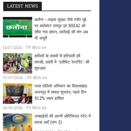
LATEST NEWS
छतौना --सड़क सुरक्षा जैसे गंभीर मुद्दे
पर कलेक्टर रायपुर एवं NHAI को
सौंपा गया ज्ञापन, कार्रवाई की मांग अब
भी अधूरी
12/07/2026 - T?t Nh?n xét
हाथियों के कदमों से हरियाली की
वापसी, उदंती में ‘एलीफेंट रेस्टोरेंट’ की
शुरुआत
07/07/2026 - T?t Nh?n xét
पल्स पोलियो अभियान का विकासखंड
अभनपुर में सफल शुभारंभ, पहले दिन
91.2% लक्ष्य हासिल
28/06/2026 - T?t Nh?n xét
अच्छाईयों की अपनी ओरिजिनल स्टेट में
वापस आएँ (भाग 2)