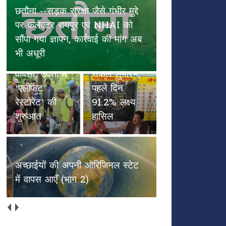
छतौना --सड़क सुरक्षा जैसे गंभीर मुद्दे
पल्स पोलियो
पर कलेक्टर रायपुर एवं NHAI को
हाथियों के
अभियान का
सौंपा गया ज्ञापन, कार्रवाई की मांग अब
कदमों से
विकासखंड
भी अधूरी
हरियाली की
अभनपुर में
वापसी, उदंती में
सफल शुभारंभ,
‘एलीफेंट
पहले दिन
रेस्टोरेंट’ की
91.2% लक्ष्य
शुरुआत
हासिल
अच्छाईयों की अपनी ओरिजिनल स्टेट
में वापस आएँ (भाग 2)