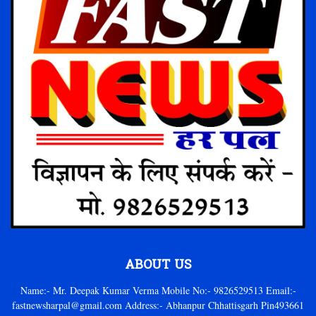
ABOUT US
Name:- Mr. Deepak Kumar Verma Mobile No:- 9826529513 Email:-
fastnewsharpal@gmail.com Address:- Abhanpur Chhattisgarh Pin493661