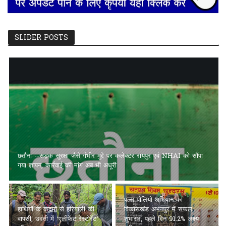
SLIDER POSTS
छतौना --सड़क सुरक्षा जैसे गंभीर मुद्दे पर कलेक्टर रायपुर एवं NHAI को सौंपा
गया ज्ञापन, कार्रवाई की मांग अब भी अधूरी
पल्स पोलियो अभियान का
हाथियों के कदमों से हरियाली की
विकासखंड अभनपुर में सफल
वापसी, उदंती में ‘एलीफेंट रेस्टोरेंट’
शुभारंभ, पहले दिन 91.2% लक्ष्य