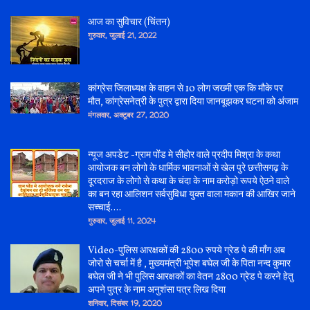
आज का सुविचार (चिंतन)
गुरुवार, जुलाई 21, 2022
कांग्रेस जिलाध्यक्ष के वाहन से 10 लोग जख्मी एक कि मौके पर
मौत, कांग्रेसनेत्री के पुत्र द्वारा दिया जानबूझकर घटना को अंजाम
मंगलवार, अक्टूबर 27, 2020
न्यूज अपडेट -ग्राम पोंड मे सीहोर वाले प्रदीप मिश्रा के कथा
आयोजक बन लोगो के धार्मिक भावनाओं से खेल पुरे छत्तीसगढ़ के
दूरदराज के लोगो से कथा के चंदा के नाम करोड़ो रूपये ऐठने वाले
का बन रहा आलिशन सर्वसुविधा युक्त वाला मकान की आखिर जाने
सच्चाई....
गुरुवार, जुलाई 11, 2024
Video-पुलिस आरक्षकों की 2800 रुपये ग्रेड पे की माँग अब
जोरो से चर्चा में है , मुख्यमंत्री भूपेश बघेल जी के पिता नन्द कुमार
बघेल जी ने भी पुलिस आरक्षकों का वेतन 2800 ग्रेड पे करने हेतु
अपने पुत्र के नाम अनुशंसा पत्र लिख दिया
शनिवार, दिसंबर 19, 2020