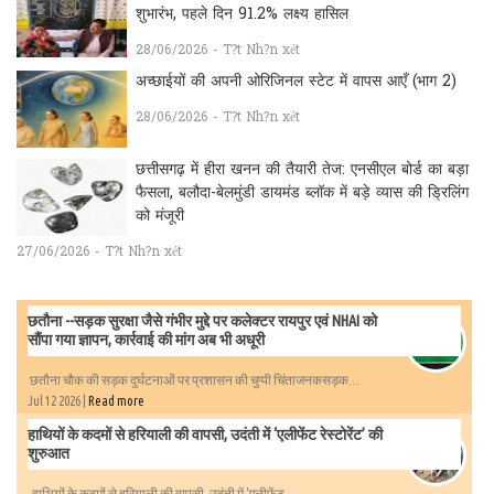
शुभारंभ, पहले दिन 91.2% लक्ष्य हासिल
28/06/2026 - T?t Nh?n xét
अच्छाईयों की अपनी ओरिजिनल स्टेट में वापस आएँ (भाग 2)
28/06/2026 - T?t Nh?n xét
छत्तीसगढ़ में हीरा खनन की तैयारी तेज: एनसीएल बोर्ड का बड़ा
फैसला, बलौदा-बेलमुंडी डायमंड ब्लॉक में बड़े व्यास की ड्रिलिंग
को मंजूरी
27/06/2026 - T?t Nh?n xét
छतौना --सड़क सुरक्षा जैसे गंभीर मुद्दे पर कलेक्टर रायपुर एवं NHAI को
सौंपा गया ज्ञापन, कार्रवाई की मांग अब भी अधूरी
छतौना चौक की सड़क दुर्घटनाओं पर प्रशासन की चुप्पी चिंताजनकसड़क...
Jul 12 2026 |
Read more
हाथियों के कदमों से हरियाली की वापसी, उदंती में ‘एलीफेंट रेस्टोरेंट’ की
शुरुआत
हाथियों के कदमों से हरियाली की वापसी, उदंती में ‘एलीफेंट...