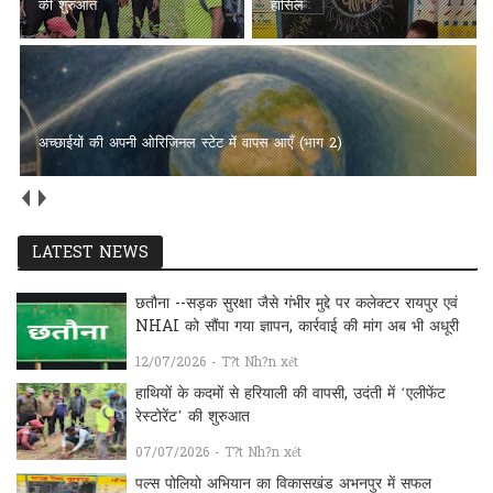
की शुरुआत
हासिल
अच्छाईयों की अपनी ओरिजिनल स्टेट में वापस आएँ (भाग 2)
LATEST NEWS
छतौना --सड़क सुरक्षा जैसे गंभीर मुद्दे पर कलेक्टर रायपुर एवं
NHAI को सौंपा गया ज्ञापन, कार्रवाई की मांग अब भी अधूरी
12/07/2026 - T?t Nh?n xét
हाथियों के कदमों से हरियाली की वापसी, उदंती में ‘एलीफेंट
रेस्टोरेंट’ की शुरुआत
07/07/2026 - T?t Nh?n xét
पल्स पोलियो अभियान का विकासखंड अभनपुर में सफल