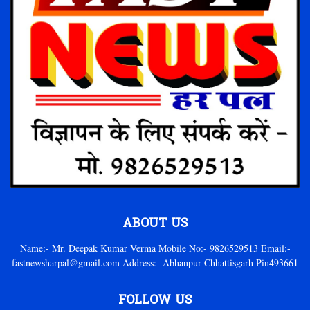
ABOUT US
Name:- Mr. Deepak Kumar Verma Mobile No:- 9826529513 Email:-
fastnewsharpal@gmail.com Address:- Abhanpur Chhattisgarh Pin493661
FOLLOW US