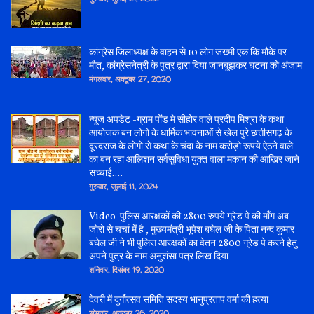
कांग्रेस जिलाध्यक्ष के वाहन से 10 लोग जख्मी एक कि मौके पर
मौत, कांग्रेसनेत्री के पुत्र द्वारा दिया जानबूझकर घटना को अंजाम
मंगलवार, अक्टूबर 27, 2020
न्यूज अपडेट -ग्राम पोंड मे सीहोर वाले प्रदीप मिश्रा के कथा
आयोजक बन लोगो के धार्मिक भावनाओं से खेल पुरे छत्तीसगढ़ के
दूरदराज के लोगो से कथा के चंदा के नाम करोड़ो रूपये ऐठने वाले
का बन रहा आलिशन सर्वसुविधा युक्त वाला मकान की आखिर जाने
सच्चाई....
गुरुवार, जुलाई 11, 2024
Video-पुलिस आरक्षकों की 2800 रुपये ग्रेड पे की माँग अब
जोरो से चर्चा में है , मुख्यमंत्री भूपेश बघेल जी के पिता नन्द कुमार
बघेल जी ने भी पुलिस आरक्षकों का वेतन 2800 ग्रेड पे करने हेतु
अपने पुत्र के नाम अनुशंसा पत्र लिख दिया
शनिवार, दिसंबर 19, 2020
देवरी में दुर्गोत्सव समिति सदस्य भानुप्रताप वर्मा की हत्या
सोमवार, अक्टूबर 26, 2020