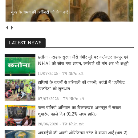
सुबह के समय की क्वॉलिटी को चेक करें
LATEST NEWS
छतौना --सड़क सुरक्षा जैसे गंभीर मुद्दे पर कलेक्टर रायपुर एवं
NHAI को सौंपा गया ज्ञापन, कार्रवाई की मांग अब भी अधूरी
12/07/2026 - T?t Nh?n xét
हाथियों के कदमों से हरियाली की वापसी, उदंती में ‘एलीफेंट
रेस्टोरेंट’ की शुरुआत
07/07/2026 - T?t Nh?n xét
पल्स पोलियो अभियान का विकासखंड अभनपुर में सफल
शुभारंभ, पहले दिन 91.2% लक्ष्य हासिल
28/06/2026 - T?t Nh?n xét
अच्छाईयों की अपनी ओरिजिनल स्टेट में वापस आएँ (भाग 2)