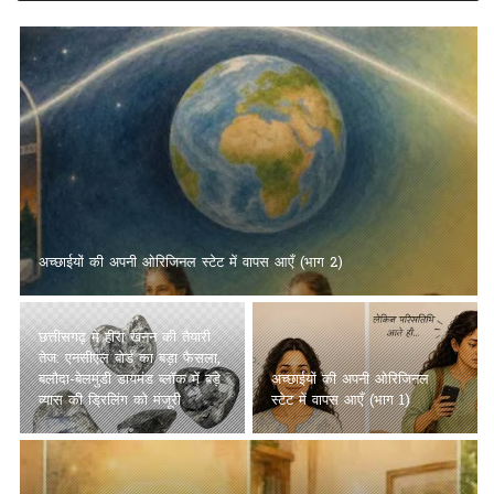
अच्छाईयों की अपनी ओरिजिनल स्टेट में वापस आएँ (भाग 2)
छत्तीसगढ़ में हीरा खनन की तैयारी
तेज: एनसीएल बोर्ड का बड़ा फैसला,
बलौदा-बेलमुंडी डायमंड ब्लॉक में बड़े
अच्छाईयों की अपनी ओरिजिनल
व्यास की ड्रिलिंग को मंजूरी
स्टेट में वापस आएँ (भाग 1)