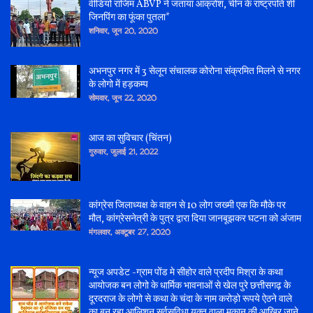
वीडियो राजिम ABVP ने जताया आक्रोश, चीन के राष्ट्रपति शी
जिनपिंग का फूंका पुतला*
शनिवार, जून 20, 2020
अभनपुर नगर में 3 सेलून संचालक कोरोना संक्रमित मिलने से नगर
के लोगो में हड़कम्प
सोमवार, जून 22, 2020
आज का सुविचार (चिंतन)
गुरुवार, जुलाई 21, 2022
कांग्रेस जिलाध्यक्ष के वाहन से 10 लोग जख्मी एक कि मौके पर
मौत, कांग्रेसनेत्री के पुत्र द्वारा दिया जानबूझकर घटना को अंजाम
मंगलवार, अक्टूबर 27, 2020
न्यूज अपडेट -ग्राम पोंड मे सीहोर वाले प्रदीप मिश्रा के कथा
आयोजक बन लोगो के धार्मिक भावनाओं से खेल पुरे छत्तीसगढ़ के
दूरदराज के लोगो से कथा के चंदा के नाम करोड़ो रूपये ऐठने वाले
का बन रहा आलिशन सर्वसुविधा युक्त वाला मकान की आखिर जाने