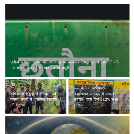
छतौना --सड़क सुरक्षा जैसे गंभीर मुद्दे पर कलेक्टर रायपुर एवं NHAI को सौंपा
गया ज्ञापन, कार्रवाई की मांग अब भी अधूरी
पल्स पोलियो अभियान का
हाथियों के कदमों से हरियाली की
विकासखंड अभनपुर में सफल
वापसी, उदंती में ‘एलीफेंट रेस्टोरेंट’
शुभारंभ, पहले दिन 91.2% लक्ष्य
की शुरुआत
हासिल