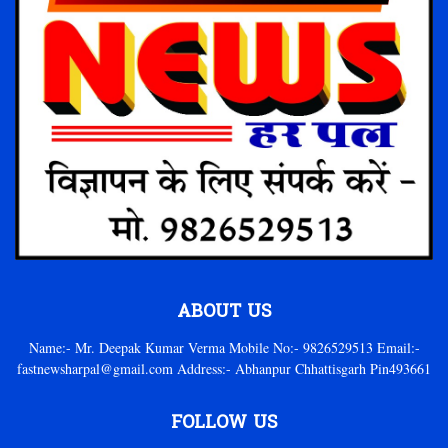
ABOUT US
Name:- Mr. Deepak Kumar Verma Mobile No:- 9826529513 Email:-
fastnewsharpal@gmail.com Address:- Abhanpur Chhattisgarh Pin493661
FOLLOW US