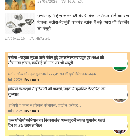
28/06/2026 - T?t Nh?n xét
छत्तीसगढ़ में हीरा खनन की तैयारी तेज: एनसीएल बोर्ड का बड़ा
फैसला, बलौदा-बेलमुंडी डायमंड ब्लॉक में बड़े व्यास की ड्रिलिंग
को मंजूरी
27/06/2026 - T?t Nh?n xét
छतौना --सड़क सुरक्षा जैसे गंभीर मुद्दे पर कलेक्टर रायपुर एवं NHAI को
सौंपा गया ज्ञापन, कार्रवाई की मांग अब भी अधूरी
छतौना चौक की सड़क दुर्घटनाओं पर प्रशासन की चुप्पी चिंताजनकसड़क...
Jul 12 2026 |
Read more
हाथियों के कदमों से हरियाली की वापसी, उदंती में ‘एलीफेंट रेस्टोरेंट’ की
शुरुआत
हाथियों के कदमों से हरियाली की वापसी, उदंती में ‘एलीफेंट...
Jul 07 2026 |
Read more
पल्स पोलियो अभियान का विकासखंड अभनपुर में सफल शुभारंभ, पहले
दिन 91.2% लक्ष्य हासिल