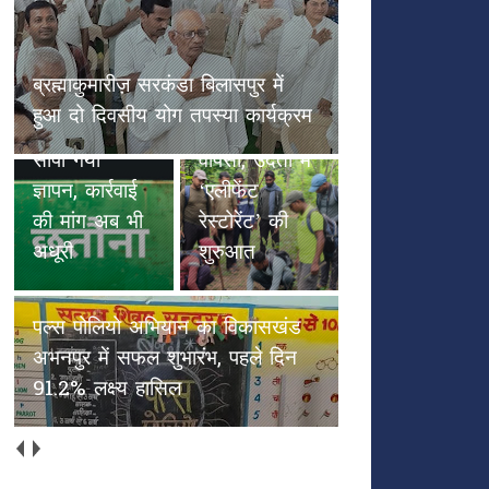
छतौना --सड़क सुरक्षा जैसे गंभीर मुद्दे
पल्स पोलियो
पर कलेक्टर रायपुर एवं NHAI को
हाथियों के
अभियान का
सौंपा गया ज्ञापन, कार्रवाई की मांग अब
कदमों से
विकासखंड
भी अधूरी
हरियाली की
अभनपुर में
वापसी, उदंती में
सफल शुभारंभ,
‘एलीफेंट
पहले दिन
रेस्टोरेंट’ की
91.2% लक्ष्य
शुरुआत
हासिल
अच्छाईयों की अपनी ओरिजिनल स्टेट
में वापस आएँ (भाग 2)