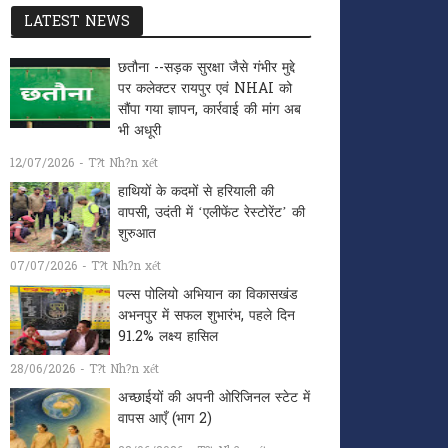
LATEST NEWS
छतौना --सड़क सुरक्षा जैसे गंभीर मुद्दे
पर कलेक्टर रायपुर एवं NHAI को
सौंपा गया ज्ञापन, कार्रवाई की मांग अब
भी अधूरी
12/07/2026 - T?t Nh?n xét
हाथियों के कदमों से हरियाली की
वापसी, उदंती में ‘एलीफेंट रेस्टोरेंट’ की
शुरुआत
07/07/2026 - T?t Nh?n xét
पल्स पोलियो अभियान का विकासखंड
अभनपुर में सफल शुभारंभ, पहले दिन
91.2% लक्ष्य हासिल
28/06/2026 - T?t Nh?n xét
अच्छाईयों की अपनी ओरिजिनल स्टेट में
वापस आएँ (भाग 2)