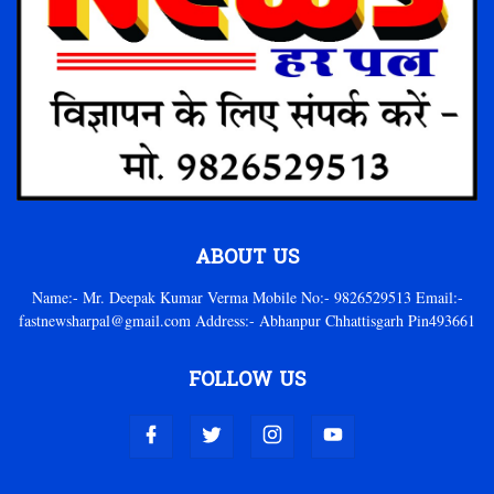
ABOUT US
Name:- Mr. Deepak Kumar Verma Mobile No:- 9826529513 Email:-
fastnewsharpal@gmail.com Address:- Abhanpur Chhattisgarh Pin493661
FOLLOW US