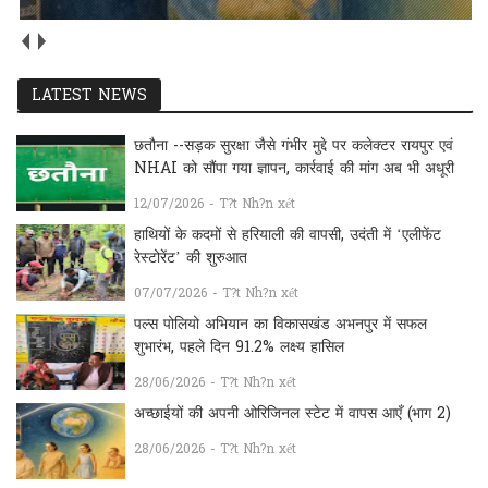
LATEST NEWS
छतौना --सड़क सुरक्षा जैसे गंभीर मुद्दे पर कलेक्टर रायपुर एवं
NHAI को सौंपा गया ज्ञापन, कार्रवाई की मांग अब भी अधूरी
12/07/2026 - T?t Nh?n xét
हाथियों के कदमों से हरियाली की वापसी, उदंती में ‘एलीफेंट
रेस्टोरेंट’ की शुरुआत
07/07/2026 - T?t Nh?n xét
पल्स पोलियो अभियान का विकासखंड अभनपुर में सफल
शुभारंभ, पहले दिन 91.2% लक्ष्य हासिल
28/06/2026 - T?t Nh?n xét
अच्छाईयों की अपनी ओरिजिनल स्टेट में वापस आएँ (भाग 2)
28/06/2026 - T?t Nh?n xét