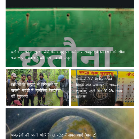
छतौना --सड़क सुरक्षा जैसे गंभीर मुद्दे पर कलेक्टर रायपुर एवं NHAI को सौंपा
गया ज्ञापन, कार्रवाई की मांग अब भी अधूरी
पल्स पोलियो अभियान का
हाथियों के कदमों से हरियाली की
विकासखंड अभनपुर में सफल
वापसी, उदंती में ‘एलीफेंट रेस्टोरेंट’
शुभारंभ, पहले दिन 91.2% लक्ष्य
की शुरुआत
हासिल
अच्छाईयों की अपनी ओरिजिनल स्टेट में वापस आएँ (भाग 2)