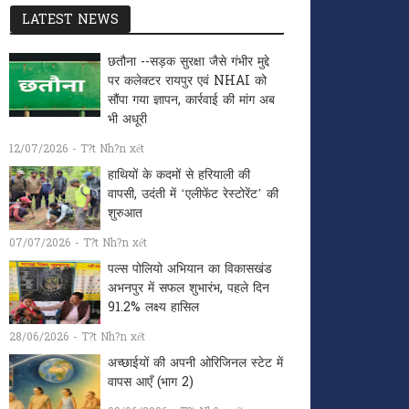
LATEST NEWS
छतौना --सड़क सुरक्षा जैसे गंभीर मुद्दे
पर कलेक्टर रायपुर एवं NHAI को
सौंपा गया ज्ञापन, कार्रवाई की मांग अब
भी अधूरी
12/07/2026 - T?t Nh?n xét
हाथियों के कदमों से हरियाली की
वापसी, उदंती में ‘एलीफेंट रेस्टोरेंट’ की
शुरुआत
07/07/2026 - T?t Nh?n xét
पल्स पोलियो अभियान का विकासखंड
अभनपुर में सफल शुभारंभ, पहले दिन
91.2% लक्ष्य हासिल
28/06/2026 - T?t Nh?n xét
अच्छाईयों की अपनी ओरिजिनल स्टेट में
वापस आएँ (भाग 2)