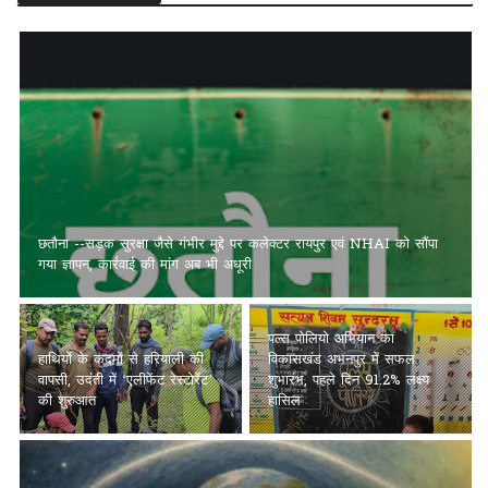
छतौना --सड़क सुरक्षा जैसे गंभीर मुद्दे पर कलेक्टर रायपुर एवं NHAI को सौंपा
गया ज्ञापन, कार्रवाई की मांग अब भी अधूरी
पल्स पोलियो अभियान का
हाथियों के कदमों से हरियाली की
विकासखंड अभनपुर में सफल
वापसी, उदंती में ‘एलीफेंट रेस्टोरेंट’
शुभारंभ, पहले दिन 91.2% लक्ष्य
की शुरुआत
हासिल