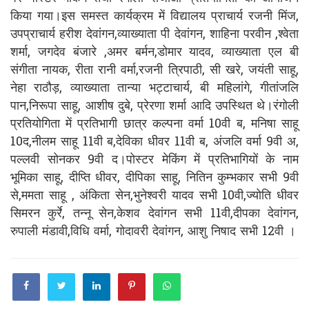
किया गया।इस समस्त कार्यक्रम में विद्यालय प्राचार्य रजनी मिंज,
उपप्राचार्य हरीश देवांगन,व्याख्याता पी देवांगन, शाहिना परवीन ,श्वेता
शर्मा, जगदेव बंजारे ,अमर बर्मन,डोमार यादव, व्याख्याता एल बी
संगीता नायक, रीता रानी वर्मा,रजनी त्रिपाठी, सी खरे, जयंती साहू,
नेहा राठौड़, व्याख्याता तान्या भट्टाचार्य, बी महिलांगे, गीतांजलि
पान,निरूपा साहू, आशीष दुबे, प्रेरणा शर्मा आदि उपस्थित थे।रंगोली
प्रतियोगिता में प्रतिभागी छात्र कल्पना वर्मा 10वी ब, मनिषा साहू
10द,नीलम साहू 11वी ब,देविका धीवर 11वी ब, अंजलि वर्मा 9वी अ,
पल्लवी सोनकर 9वी द।पोस्टर मेकिंग में प्रतिभागियों के नाम
भूमिका साहू, दीप्ति धीवर, दीपिका साहू, नितिन कुम्भकार सभी 9वी
से,ममता साहू , अंकिता सेन,भुनेश्वरी यादव सभी 10वी,ज्योति धीवर
सिमरन कुर्रे, तन्नू सेन,केशव देवांगन सभी 11वी,दीपका देवांगन,
रुपाली मंडावी,विधि वर्मा, गोदावरी देवांगन, आशु निषाद सभी 12वी ।