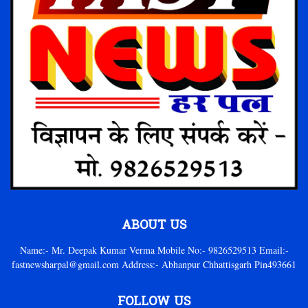
ABOUT US
Name:- Mr. Deepak Kumar Verma Mobile No:- 9826529513 Email:-
fastnewsharpal@gmail.com Address:- Abhanpur Chhattisgarh Pin493661
FOLLOW US