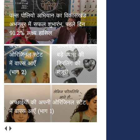
हीरा खनन की
तैयारी तेज:
एनसीएल बोर्ड
अच्छाईयों की अपनी ओरिजिनल स्टेट
का बड़ा फैसला,
में वापस आएँ (भाग 2)
बलौदा-बेलमुंडी
अच्छाईयों की
डायमंड ब्लॉक में
अपनी
बड़े व्यास की
ओरिजिनल स्टेट
ड्रिलिंग को
में वापस आएँ
मंजूरी
(भाग 1)
सुबह के समय की क्वॉलिटी को चेक
करें