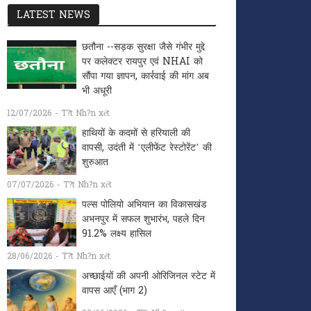
LATEST NEWS
छतौना --सड़क सुरक्षा जैसे गंभीर मुद्दे
पर कलेक्टर रायपुर एवं NHAI को
सौंपा गया ज्ञापन, कार्रवाई की मांग अब
भी अधूरी
12/07/2026 - T?t Nh?n xét
हाथियों के कदमों से हरियाली की
वापसी, उदंती में ‘एलीफेंट रेस्टोरेंट’ की
शुरुआत
07/07/2026 - T?t Nh?n xét
पल्स पोलियो अभियान का विकासखंड
अभनपुर में सफल शुभारंभ, पहले दिन
91.2% लक्ष्य हासिल
28/06/2026 - T?t Nh?n xét
अच्छाईयों की अपनी ओरिजिनल स्टेट में
वापस आएँ (भाग 2)