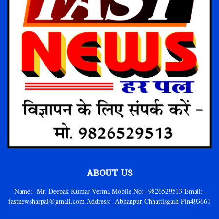
ABOUT US
Name:- Mr. Deepak Kumar Verma Mobile No:- 9826529513 Email:-
fastnewsharpal@gmail.com Address:- Abhanpur Chhattisgarh Pin493661