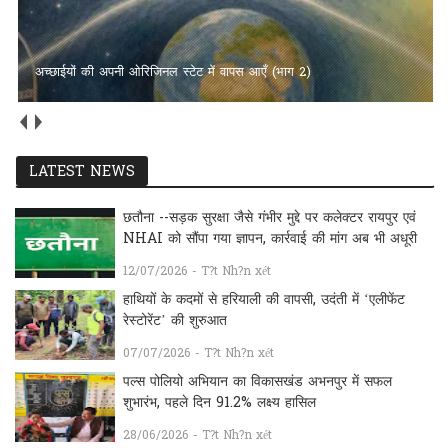
अच्छाईयों की अपनी ओरिजिनल स्टेट में वापस आएँ (भाग 2)
LATEST NEWS
छतौना --सड़क सुरक्षा जैसे गंभीर मुद्दे पर कलेक्टर रायपुर एवं
NHAI को सौंपा गया ज्ञापन, कार्रवाई की मांग अब भी अधूरी
12/07/2026 - T?t Nh?n xét
हाथियों के कदमों से हरियाली की वापसी, उदंती में ‘एलीफेंट
रेस्टोरेंट’ की शुरुआत
07/07/2026 - T?t Nh?n xét
पल्स पोलियो अभियान का विकासखंड अभनपुर में सफल
शुभारंभ, पहले दिन 91.2% लक्ष्य हासिल
28/06/2026 - T?t Nh?n xét