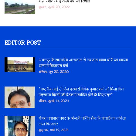
बाज़ार क्षेत्र में हैं अल्प वर्षा की स्थिति
बुधवार, जुलाई 20, 2022
EDITOR POST
अभनपुर के शासकीय अस्पताल से नवजात बच्चा चोरी का मामला
थाना में शिकायत दर्ज
शनिवार, जून 20, 2020
*राष्ट्रीय आई टी सेल प्रभारी विवेक कुमार शर्मा को मिला वित्त
मंत्रालय दिल्ली की बैठक में शामिल होने के लिए पत्र*
रविवार, जुलाई 14, 2024
गोबरा नवापारा नगर के अंजली नर्सिंग होम की संचालिका कविता
लाल गिरफ्तार
शुक्रवार, मार्च 19, 2021