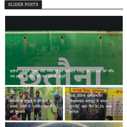
SLIDER POSTS
छतौना --सड़क सुरक्षा जैसे गंभीर मुद्दे पर कलेक्टर रायपुर एवं NHAI को सौंपा
गया ज्ञापन, कार्रवाई की मांग अब भी अधूरी
पल्स पोलियो अभियान का
हाथियों के कदमों से हरियाली की
विकासखंड अभनपुर में सफल
वापसी, उदंती में ‘एलीफेंट रेस्टोरेंट’
शुभारंभ, पहले दिन 91.2% लक्ष्य
की शुरुआत
हासिल