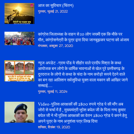
आज का सुविचार (चिंतन)
गुरुवार, जुलाई 21, 2022
कांग्रेस जिलाध्यक्ष के वाहन से 10 लोग जख्मी एक कि मौके पर
मौत, कांग्रेसनेत्री के पुत्र द्वारा दिया जानबूझकर घटना को अंजाम
मंगलवार, अक्टूबर 27, 2020
न्यूज अपडेट -ग्राम पोंड मे सीहोर वाले प्रदीप मिश्रा के कथा
आयोजक बन लोगो के धार्मिक भावनाओं से खेल पुरे छत्तीसगढ़ के
दूरदराज के लोगो से कथा के चंदा के नाम करोड़ो रूपये ऐठने वाले
का बन रहा आलिशन सर्वसुविधा युक्त वाला मकान की आखिर जाने
सच्चाई....
गुरुवार, जुलाई 11, 2024
Video-पुलिस आरक्षकों की 2800 रुपये ग्रेड पे की माँग अब
जोरो से चर्चा में है , मुख्यमंत्री भूपेश बघेल जी के पिता नन्द कुमार
बघेल जी ने भी पुलिस आरक्षकों का वेतन 2800 ग्रेड पे करने हेतु
अपने पुत्र के नाम अनुशंसा पत्र लिख दिया
शनिवार, दिसंबर 19, 2020