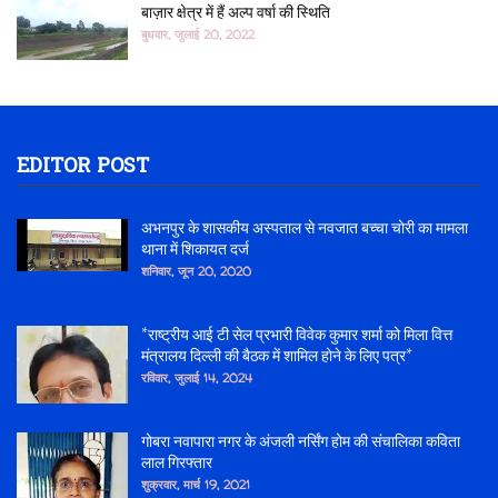
बाज़ार क्षेत्र में हैं अल्प वर्षा की स्थिति
बुधवार, जुलाई 20, 2022
EDITOR POST
अभनपुर के शासकीय अस्पताल से नवजात बच्चा चोरी का मामला
थाना में शिकायत दर्ज
शनिवार, जून 20, 2020
*राष्ट्रीय आई टी सेल प्रभारी विवेक कुमार शर्मा को मिला वित्त
मंत्रालय दिल्ली की बैठक में शामिल होने के लिए पत्र*
रविवार, जुलाई 14, 2024
गोबरा नवापारा नगर के अंजली नर्सिंग होम की संचालिका कविता
लाल गिरफ्तार
शुक्रवार, मार्च 19, 2021