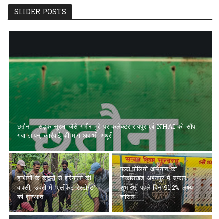
SLIDER POSTS
हाथियों के कदमों से हरियाली की वापसी, उदंती में ‘एलीफेंट रेस्टोरेंट’ की शुरुआत
पल्स पोलियो अभियान का
विकासखंड अभनपुर में सफल
शुभारंभ, पहले दिन 91.2% लक्ष्य
अच्छाईयों की अपनी ओरिजिनल
हासिल
स्टेट में वापस आएँ (भाग 2)