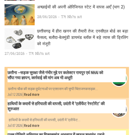
अच्छाईयों की अपनी ओरिजिनल स्टेट में वापस आएँ (भाग 2)
28/06/2026 - T?t Nh?n xét
छत्तीसगढ़ में हीरा खनन की तैयारी तेज: एनसीएल बोर्ड का बड़ा
फैसला, बलौदा-बेलमुंडी डायमंड ब्लॉक में बड़े व्यास की ड्रिलिंग
को मंजूरी
27/06/2026 - T?t Nh?n xét
छतौना --सड़क सुरक्षा जैसे गंभीर मुद्दे पर कलेक्टर रायपुर एवं NHAI को
सौंपा गया ज्ञापन, कार्रवाई की मांग अब भी अधूरी
छतौना चौक की सड़क दुर्घटनाओं पर प्रशासन की चुप्पी चिंताजनकसड़क...
Jul 12 2026 |
Read more
हाथियों के कदमों से हरियाली की वापसी, उदंती में ‘एलीफेंट रेस्टोरेंट’ की
शुरुआत
हाथियों के कदमों से हरियाली की वापसी, उदंती में ‘एलीफेंट...
Jul 07 2026 |
Read more
पल्स पोलियो अभियान का विकासखंड अभनपुर में सफल शुभारंभ, पहले