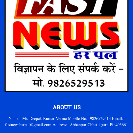
ABOUT US
Name:- Mr. Deepak Kumar Verma Mobile No:- 9826529513 Email:-
fastnewsharpal@gmail.com Address:- Abhanpur Chhattisgarh Pin493661