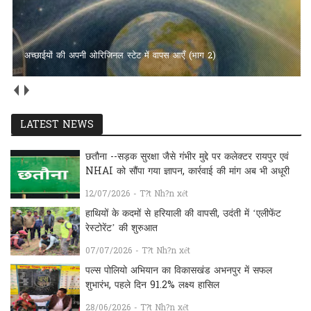
छत्तीसगढ़ में हीरा खनन की तैयारी तेज: एनसीएल बोर्ड का बड़ा फैसला, बलौदा-
बेलमुंडी डायमंड ब्लॉक में बड़े व्यास की ड्रिलिंग को मंजूरी
LATEST NEWS
छतौना --सड़क सुरक्षा जैसे गंभीर मुद्दे पर कलेक्टर रायपुर एवं
NHAI को सौंपा गया ज्ञापन, कार्रवाई की मांग अब भी अधूरी
12/07/2026 - T?t Nh?n xét
हाथियों के कदमों से हरियाली की वापसी, उदंती में ‘एलीफेंट
रेस्टोरेंट’ की शुरुआत
07/07/2026 - T?t Nh?n xét
पल्स पोलियो अभियान का विकासखंड अभनपुर में सफल
शुभारंभ, पहले दिन 91.2% लक्ष्य हासिल
28/06/2026 - T?t Nh?n xét