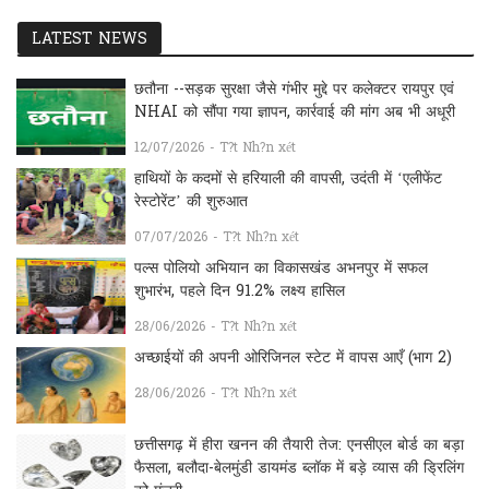
LATEST NEWS
छतौना --सड़क सुरक्षा जैसे गंभीर मुद्दे पर कलेक्टर रायपुर एवं
NHAI को सौंपा गया ज्ञापन, कार्रवाई की मांग अब भी अधूरी
12/07/2026 - T?t Nh?n xét
हाथियों के कदमों से हरियाली की वापसी, उदंती में ‘एलीफेंट
रेस्टोरेंट’ की शुरुआत
07/07/2026 - T?t Nh?n xét
पल्स पोलियो अभियान का विकासखंड अभनपुर में सफल
शुभारंभ, पहले दिन 91.2% लक्ष्य हासिल
28/06/2026 - T?t Nh?n xét
अच्छाईयों की अपनी ओरिजिनल स्टेट में वापस आएँ (भाग 2)
28/06/2026 - T?t Nh?n xét
छत्तीसगढ़ में हीरा खनन की तैयारी तेज: एनसीएल बोर्ड का बड़ा
फैसला, बलौदा-बेलमुंडी डायमंड ब्लॉक में बड़े व्यास की ड्रिलिंग