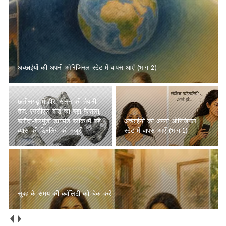
अच्छाईयों की अपनी ओरिजिनल स्टेट में वापस आएँ (भाग 2)
छत्तीसगढ़ में हीरा खनन की तैयारी
तेज: एनसीएल बोर्ड का बड़ा फैसला,
बलौदा-बेलमुंडी डायमंड ब्लॉक में बड़े
अच्छाईयों की अपनी ओरिजिनल
व्यास की ड्रिलिंग को मंजूरी
स्टेट में वापस आएँ (भाग 1)
सुबह के समय की क्वॉलिटी को चेक करें