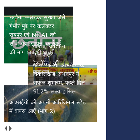
छतौना --सड़क सुरक्षा जैसे गंभीर मुद्दे
पल्स पोलियो
पर कलेक्टर रायपुर एवं NHAI को
हाथियों के
अभियान का
सौंपा गया ज्ञापन, कार्रवाई की मांग अब
कदमों से
विकासखंड
भी अधूरी
हरियाली की
अभनपुर में
वापसी, उदंती में
सफल शुभारंभ,
‘एलीफेंट
पहले दिन
रेस्टोरेंट’ की
91.2% लक्ष्य
शुरुआत
हासिल
अच्छाईयों की अपनी ओरिजिनल स्टेट
में वापस आएँ (भाग 2)