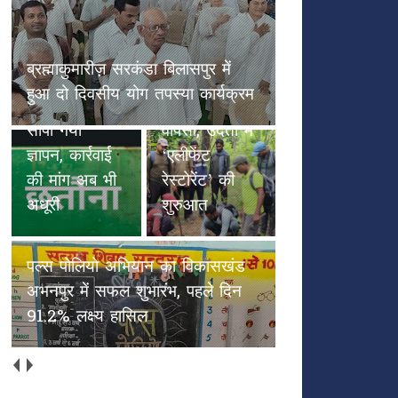
छतौना --सड़क सुरक्षा जैसे गंभीर मुद्दे
पल्स पोलियो
पर कलेक्टर रायपुर एवं NHAI को
हाथियों के
अभियान का
सौंपा गया ज्ञापन, कार्रवाई की मांग अब
कदमों से
विकासखंड
भी अधूरी
हरियाली की
अभनपुर में
वापसी, उदंती में
सफल शुभारंभ,
‘एलीफेंट
पहले दिन
रेस्टोरेंट’ की
91.2% लक्ष्य
शुरुआत
हासिल
अच्छाईयों की अपनी ओरिजिनल स्टेट
में वापस आएँ (भाग 2)