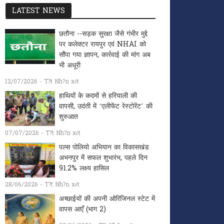
LATEST NEWS
छतौना --सड़क सुरक्षा जैसे गंभीर मुद्दे
पर कलेक्टर रायपुर एवं NHAI को
सौंपा गया ज्ञापन, कार्रवाई की मांग अब
भी अधूरी
12/07/2026 - T?t Nh?n xét
हाथियों के कदमों से हरियाली की
वापसी, उदंती में ‘एलीफेंट रेस्टोरेंट’ की
शुरुआत
07/07/2026 - T?t Nh?n xét
पल्स पोलियो अभियान का विकासखंड
अभनपुर में सफल शुभारंभ, पहले दिन
91.2% लक्ष्य हासिल
28/06/2026 - T?t Nh?n xét
अच्छाईयों की अपनी ओरिजिनल स्टेट में
वापस आएँ (भाग 2)