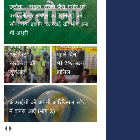
छतौना --सड़क सुरक्षा जैसे गंभीर मुद्दे
पल्स पोलियो
पर कलेक्टर रायपुर एवं NHAI को
हाथियों के
अभियान का
सौंपा गया ज्ञापन, कार्रवाई की मांग अब
कदमों से
विकासखंड
भी अधूरी
हरियाली की
अभनपुर में
वापसी, उदंती में
सफल शुभारंभ,
‘एलीफेंट
पहले दिन
रेस्टोरेंट’ की
91.2% लक्ष्य
शुरुआत
हासिल
अच्छाईयों की अपनी ओरिजिनल स्टेट
में वापस आएँ (भाग 2)