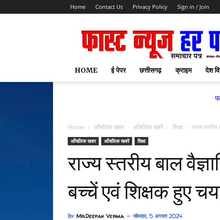
Home
Contact Us
Privacy Policy
Sign in / Join
HOME
ई पेपर
छत्तीसगढ़
क्राइम
देश वि
फास्ट न्यूज हर 
Home
आँचलिक खबर
आँचलिक खबरें
शिक्षा
राज्य स्तरीय 
आँचलिक खबर
आँचलिक खबरें
शिक्षा
राज्य स्तरीय बाल वैज्ञ
बच्चें एवं शिक्षक हुए च
By
Mr.Deepak Verma
सोमवार, 5 अगस्त 2024