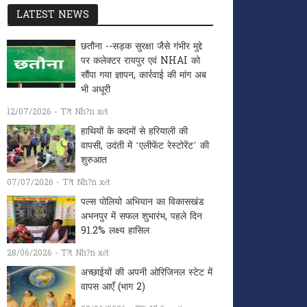
LATEST NEWS
छतौना --सड़क सुरक्षा जैसे गंभीर मुद्दे
पर कलेक्टर रायपुर एवं NHAI को
सौंपा गया ज्ञापन, कार्रवाई की मांग अब
भी अधूरी
12/07/2026 - T?t Nh?n xét
हाथियों के कदमों से हरियाली की
वापसी, उदंती में ‘एलीफेंट रेस्टोरेंट’ की
शुरुआत
07/07/2026 - T?t Nh?n xét
पल्स पोलियो अभियान का विकासखंड
अभनपुर में सफल शुभारंभ, पहले दिन
91.2% लक्ष्य हासिल
28/06/2026 - T?t Nh?n xét
अच्छाईयों की अपनी ओरिजिनल स्टेट में
वापस आएँ (भाग 2)