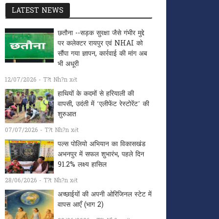
LATEST NEWS
छतौना --सड़क सुरक्षा जैसे गंभीर मुद्दे
पर कलेक्टर रायपुर एवं NHAI को
सौंपा गया ज्ञापन, कार्रवाई की मांग अब
भी अधूरी
12/07/2026 - T?t Nh?n xét
हाथियों के कदमों से हरियाली की
वापसी, उदंती में ‘एलीफेंट रेस्टोरेंट’ की
शुरुआत
07/07/2026 - T?t Nh?n xét
पल्स पोलियो अभियान का विकासखंड
अभनपुर में सफल शुभारंभ, पहले दिन
91.2% लक्ष्य हासिल
28/06/2026 - T?t Nh?n xét
अच्छाईयों की अपनी ओरिजिनल स्टेट में
वापस आएँ (भाग 2)