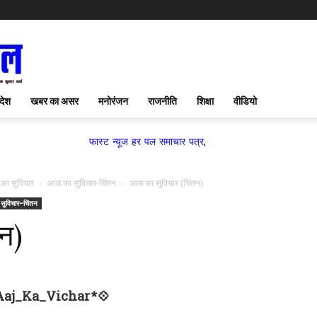
देश
खबर का असर
मनोरंजन
राजनीति
शिक्षा
वीडियो
फास्ट न्यूज हर पल समाचार पत्र,
का सुविचार
आज का सुविचार-चिंतन
आज का सुविचार (चिंतन)
सुविचार-चिंतन
न)
Aaj_Ka_Vichar*💠