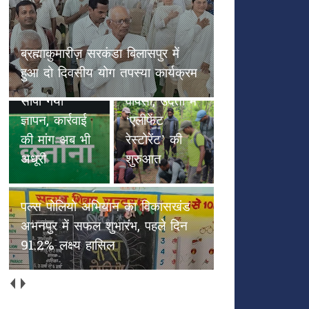
छतौना --सड़क सुरक्षा जैसे गंभीर मुद्दे
पल्स पोलियो
पर कलेक्टर रायपुर एवं NHAI को
हाथियों के
अभियान का
सौंपा गया ज्ञापन, कार्रवाई की मांग अब
कदमों से
विकासखंड
भी अधूरी
हरियाली की
अभनपुर में
वापसी, उदंती में
सफल शुभारंभ,
‘एलीफेंट
पहले दिन
रेस्टोरेंट’ की
91.2% लक्ष्य
शुरुआत
हासिल
अच्छाईयों की अपनी ओरिजिनल स्टेट
में वापस आएँ (भाग 2)