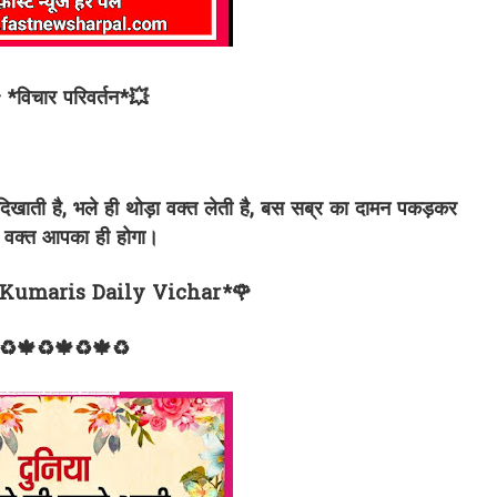
 *विचार परिवर्तन*💥
ती है, भले ही थोड़ा वक्त लेती है, बस सब्र का दामन पकड़कर
ं, वक्त आपका ही होगा।
Kumaris Daily Vichar*🌹
♻🍁♻🍁♻🍁♻