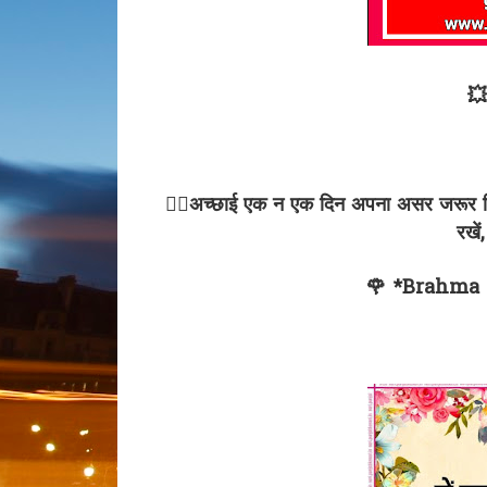
💥
✍🏻अच्छाई एक न एक दिन अपना असर जरूर दिखा
रखे
🌹 *Brahma 