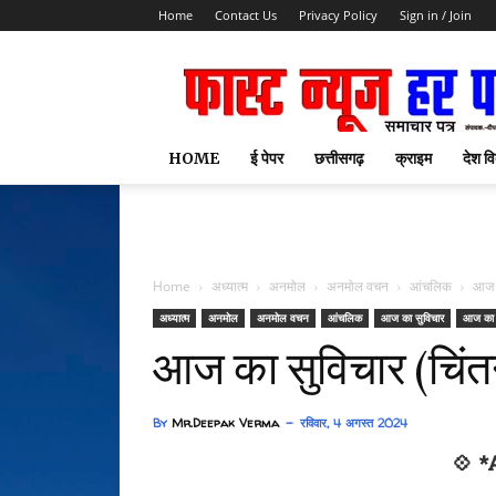
Home
Contact Us
Privacy Policy
Sign in / Join
HOME
ई पेपर
छत्तीसगढ़
क्राइम
देश वि
Home
अध्यात्म
अनमोल
अनमोल वचन
आंचलिक
आज 
अध्यात्म
अनमोल
अनमोल वचन
आंचलिक
आज का सुविचार
आज का 
आज का सुविचार (चिंत
By
Mr.Deepak Verma
रविवार, 4 अगस्त 2024
💠 *