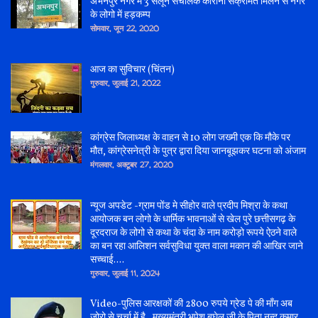
अभनपुर नगर में 3 सेलून संचालक कोरोना संक्रमित मिलने से नगर
के लोगो में हड़कम्प
सोमवार, जून 22, 2020
आज का सुविचार (चिंतन)
गुरुवार, जुलाई 21, 2022
कांग्रेस जिलाध्यक्ष के वाहन से 10 लोग जख्मी एक कि मौके पर
मौत, कांग्रेसनेत्री के पुत्र द्वारा दिया जानबूझकर घटना को अंजाम
मंगलवार, अक्टूबर 27, 2020
न्यूज अपडेट -ग्राम पोंड मे सीहोर वाले प्रदीप मिश्रा के कथा
आयोजक बन लोगो के धार्मिक भावनाओं से खेल पुरे छत्तीसगढ़ के
दूरदराज के लोगो से कथा के चंदा के नाम करोड़ो रूपये ऐठने वाले
का बन रहा आलिशन सर्वसुविधा युक्त वाला मकान की आखिर जाने
सच्चाई....
गुरुवार, जुलाई 11, 2024
Video-पुलिस आरक्षकों की 2800 रुपये ग्रेड पे की माँग अब
जोरो से चर्चा में है , मुख्यमंत्री भूपेश बघेल जी के पिता नन्द कुमार