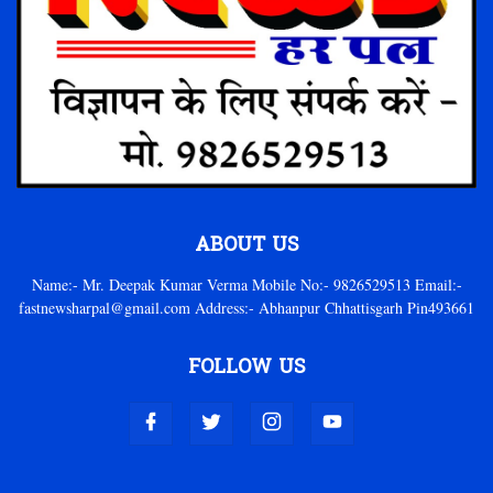
ABOUT US
Name:- Mr. Deepak Kumar Verma Mobile No:- 9826529513 Email:-
fastnewsharpal@gmail.com Address:- Abhanpur Chhattisgarh Pin493661
FOLLOW US