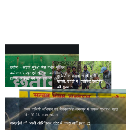
छतौना --सड़क सुरक्षा जैसे गंभीर मुद्दे पर कलेक्टर रायपुर एवं NHAI को सौंपा
गया ज्ञापन, कार्रवाई की मांग अब भी अधूरी
पल्स पोलियो अभियान का
हाथियों के कदमों से हरियाली की
विकासखंड अभनपुर में सफल
वापसी, उदंती में ‘एलीफेंट रेस्टोरेंट’
शुभारंभ, पहले दिन 91.2% लक्ष्य
की शुरुआत
हासिल
अच्छाईयों की अपनी ओरिजिनल स्टेट में वापस आएँ (भाग 2)