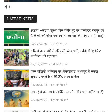
LATEST NEWS
छतौना --सड़क सुरक्षा जैसे गंभीर मुद्दे पर कलेक्टर रायपुर एवं
NHAI को सौंपा गया ज्ञापन, कार्रवाई की मांग अब भी अधूरी
12/07/2026 - T?t Nh?n xét
हाथियों के कदमों से हरियाली की वापसी, उदंती में ‘एलीफेंट
रेस्टोरेंट’ की शुरुआत
07/07/2026 - T?t Nh?n xét
पल्स पोलियो अभियान का विकासखंड अभनपुर में सफल
शुभारंभ, पहले दिन 91.2% लक्ष्य हासिल
28/06/2026 - T?t Nh?n xét
अच्छाईयों की अपनी ओरिजिनल स्टेट में वापस आएँ (भाग 2)
28/06/2026 - T?t Nh?n xét