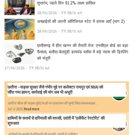
शुभारंभ, पहले दिन 91.2% लक्ष्य हासिल
28/06/2026 - T?t Nh?n xét
अच्छाईयों की अपनी ओरिजिनल स्टेट में वापस आएँ (भाग 2)
28/06/2026 - T?t Nh?n xét
छत्तीसगढ़ में हीरा खनन की तैयारी तेज: एनसीएल बोर्ड का बड़ा
फैसला, बलौदा-बेलमुंडी डायमंड ब्लॉक में बड़े व्यास की ड्रिलिंग
को मंजूरी
27/06/2026 - T?t Nh?n xét
छतौना --सड़क सुरक्षा जैसे गंभीर मुद्दे पर कलेक्टर रायपुर एवं NHAI को
सौंपा गया ज्ञापन, कार्रवाई की मांग अब भी अधूरी
छतौना चौक की सड़क दुर्घटनाओं पर प्रशासन की चुप्पी चिंताजनकसड़क...
Jul 12 2026 |
Read more
हाथियों के कदमों से हरियाली की वापसी, उदंती में ‘एलीफेंट रेस्टोरेंट’ की
शुरुआत
हाथियों के कदमों से हरियाली की वापसी, उदंती में ‘एलीफेंट...