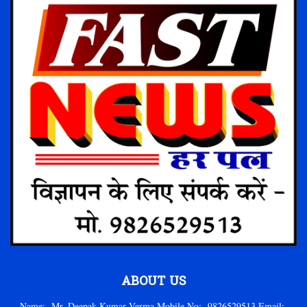
ABOUT US
Name:- Mr. Deepak Kumar Verma Mobile No:- 9826529513 Email:-