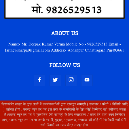
ABOUT US
Name:- Mr. Deepak Kumar Verma Mobile No:- 9826529513 Email:-
fastnewsharpal@gmail.com Address:- Abhanpur Chhattisgarh Pin493661
FOLLOW US
डिसक्लैमेर साइट के कुछ तत्वों में उपयोगकर्ताओं द्वारा प्रस्तुत सामग्री ( समाचार / फोटो / विडियो आदि
) शामिल होगी . फ़ास्ट न्यूज हर पल इस तरह के सामग्रियों के लिए कोई ज़िम्मेदार नहीं स्वीकार करता
है।फ़ास्ट न्यूज हर पल में प्रकाशित ऐसी सामग्री के लिए संवाददाता / खबर देने वाला स्वयं जिम्मेदार
होगा, फ़ास्ट न्यूज हर पल या उसके स्वामी, मुद्रक, प्रकाशक, संपादक की कोई भी जिम्मेदारी नहीं होगी.
सभी विवादों का न्याय क्षेत्र रायपुर होगा.