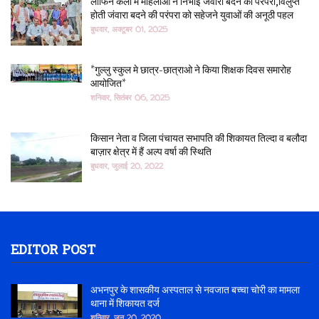
लाफिन कला में महिलाओं ने निभाई जंवारा बदने की परंपरा,विलुप्त
होती जंवारा बदने की परंपरा को सहेजने युवाओं की अनूठी पहल
बुधवार, अक्टूबर 01, 2025
*गुल्लु स्कुल मे छात्र-छात्राओ ने किया शिक्षक दिवस समारोह
आयोजित*
शनिवार, सितंबर 06, 2025
किसान नेता व जिला पंचायत सभापति की शिकायत तिल्दा व बलौदा
बाज़ार क्षेत्र में हैं अल्प वर्षा की स्थिति
बुधवार, जुलाई 20, 2022
EDITOR POST
अभनपुर के शासकीय अस्पताल से नवजात बच्चा चोरी का मामला
थाना में शिकायत दर्ज
शनिवार, जून 20, 2020