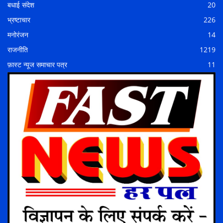
बधाई संदेश
20
भ्रष्टाचार
226
मनोरंजन
14
राजनीति
1219
फ़ास्ट न्यूज समाचार पत्र
11