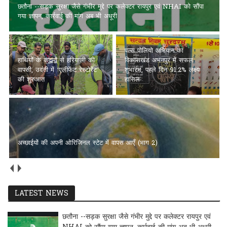
छतौना --सड़क सुरक्षा जैसे गंभीर मुद्दे पर कलेक्टर रायपुर एवं NHAI को सौंपा
गया ज्ञापन, कार्रवाई की मांग अब भी अधूरी
पल्स पोलियो अभियान का
हाथियों के कदमों से हरियाली की
विकासखंड अभनपुर में सफल
वापसी, उदंती में ‘एलीफेंट रेस्टोरेंट’
शुभारंभ, पहले दिन 91.2% लक्ष्य
की शुरुआत
हासिल
अच्छाईयों की अपनी ओरिजिनल स्टेट में वापस आएँ (भाग 2)
LATEST NEWS
छतौना --सड़क सुरक्षा जैसे गंभीर मुद्दे पर कलेक्टर रायपुर एवं