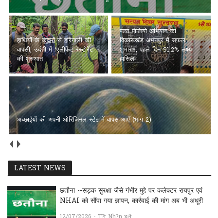
पल्स पोलियो अभियान का
हाथियों के कदमों से हरियाली की
विकासखंड अभनपुर में सफल
वापसी, उदंती में ‘एलीफेंट रेस्टोरेंट’
शुभारंभ, पहले दिन 91.2% लक्ष्य
की शुरुआत
हासिल
अच्छाईयों की अपनी ओरिजिनल स्टेट में वापस आएँ (भाग 2)
LATEST NEWS
छतौना --सड़क सुरक्षा जैसे गंभीर मुद्दे पर कलेक्टर रायपुर एवं
NHAI को सौंपा गया ज्ञापन, कार्रवाई की मांग अब भी अधूरी
12/07/2026 - T?t Nh?n xét