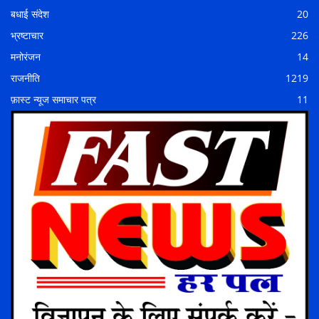
बधाई संदेश
20
भ्रष्टाचार
226
मनोरंजन
14
राजनीति
1219
फ़ास्ट न्यूज समाचार पत्र
11