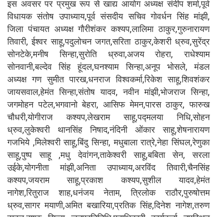
इस अवसर पर प्रमुख रूप से खाद्य आयोग अध्यक्ष संदीप शर्मा,पूर्व
विधायक संतोष उपाध्याय,पूर्व संसदीय सचिव गोवर्धन सिंह मांझी,
जिला पंचायत अध्यक्ष गौरीशंकर कश्यप,लालिमा ठाकुर,गुरुनारायण
तिवारी, ईश्वर साहू,पदुलोचन जगत,सरिता ठाकुर,केशरी ध्रुव,सुरेंद्र
सोनटेके,मनीष सिन्हा,सुरोति ध्रुवा,अजय रोहरा, राधेश्याम
सोनवानी,बल्देव सिंह हूंदल,घनश्याम सिन्हा,अनूप भोसले, मंडल
अध्यक्ष गण सुमीत पारख,धनराज विश्वकर्मा,रिकेश साहू,शिवशंकर
जायसवाल,हेमंत सिन्हा,संतोष यादव, नवीन मांझी,भोजराज सिन्हा,
जगमोहन पटेल,भगवानो बेहरा, आसिफ मेमन,पारस ठाकुर, फारुख
चौधरी,योगीराज कश्यप,लेखराम साहू,पद्मलया निधि,सोहन
ध्रुव,लुकेश्वरी थानसिंह निषाद,नंदिनी ओंकार साहू,शेषनारायण
गजभिये ,मिलेश्वरी साहू,बिंदु सिन्हा, मधुबाला रात्रे,नेहा सिंघल,रेणुका
साहू,पुष्प साहू ,मधु देवांगन,ताकेश्वरी साहू,बबिता सेन, सरला
उईके,योगनीता मांझी,अनिता उपाध्याय,अरविंद तिवारी,चैनसिंह
कश्यप,जयराम साहू,प्रकाश कश्यप,सुशील यादव,हेमंत
नागेश,रितुराज शाह,धनंजय नेताम, त्रिलोक राठौर,पुरुषोत्तम
ध्रुव,सागर मयाणी,अमित बखारिया,प्रतिक सिंह,दिनेश नागेश,तरुण