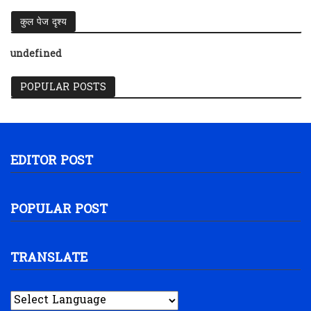
कुल पेज दृश्य
u
n
d
e
f
i
n
e
d
POPULAR POSTS
EDITOR POST
POPULAR POST
TRANSLATE