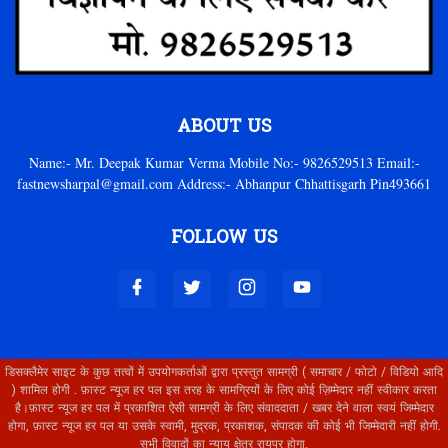
ABOUT US
Name:- Mr. Deepak Kumar Verma Mobile No:- 9826529513 Email:-
fastnewsharpal@gmail.com Address:- Abhanpur Chhattisgarh Pin493661
FOLLOW US
डिसक्लैमेर साइट के कुछ तत्वों में उपयोगकर्ताओं द्वारा प्रस्तुत सामग्री ( समाचार / फोटो / विडियो आदि
) शामिल होगी . फ़ास्ट न्यूज हर पल इस तरह के सामग्रियों के लिए कोई ज़िम्मेदार नहीं स्वीकार करता
है।फ़ास्ट न्यूज हर पल में प्रकाशित ऐसी सामग्री के लिए संवाददाता / खबर देने वाला स्वयं जिम्मेदार
होगा, फ़ास्ट न्यूज हर पल या उसके स्वामी, मुद्रक, प्रकाशक, संपादक की कोई भी जिम्मेदारी नहीं होगी.
सभी विवादों का न्याय क्षेत्र रायपुर होगा.