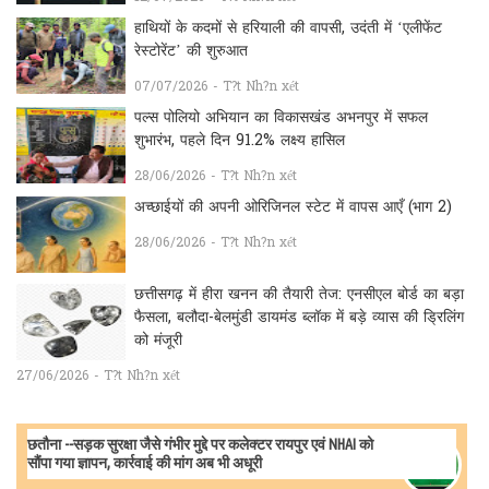
हाथियों के कदमों से हरियाली की वापसी, उदंती में ‘एलीफेंट
रेस्टोरेंट’ की शुरुआत
07/07/2026 - T?t Nh?n xét
पल्स पोलियो अभियान का विकासखंड अभनपुर में सफल
शुभारंभ, पहले दिन 91.2% लक्ष्य हासिल
28/06/2026 - T?t Nh?n xét
अच्छाईयों की अपनी ओरिजिनल स्टेट में वापस आएँ (भाग 2)
28/06/2026 - T?t Nh?n xét
छत्तीसगढ़ में हीरा खनन की तैयारी तेज: एनसीएल बोर्ड का बड़ा
फैसला, बलौदा-बेलमुंडी डायमंड ब्लॉक में बड़े व्यास की ड्रिलिंग
को मंजूरी
27/06/2026 - T?t Nh?n xét
छतौना --सड़क सुरक्षा जैसे गंभीर मुद्दे पर कलेक्टर रायपुर एवं NHAI को
सौंपा गया ज्ञापन, कार्रवाई की मांग अब भी अधूरी