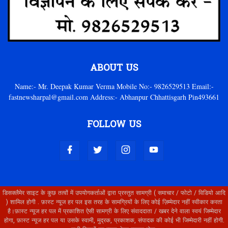
ABOUT US
Name:- Mr. Deepak Kumar Verma Mobile No:- 9826529513 Email:-
fastnewsharpal@gmail.com Address:- Abhanpur Chhattisgarh Pin493661
FOLLOW US
डिसक्लैमेर साइट के कुछ तत्वों में उपयोगकर्ताओं द्वारा प्रस्तुत सामग्री ( समाचार / फोटो / विडियो आदि
) शामिल होगी . फ़ास्ट न्यूज हर पल इस तरह के सामग्रियों के लिए कोई ज़िम्मेदार नहीं स्वीकार करता
है।फ़ास्ट न्यूज हर पल में प्रकाशित ऐसी सामग्री के लिए संवाददाता / खबर देने वाला स्वयं जिम्मेदार
होगा, फ़ास्ट न्यूज हर पल या उसके स्वामी, मुद्रक, प्रकाशक, संपादक की कोई भी जिम्मेदारी नहीं होगी.