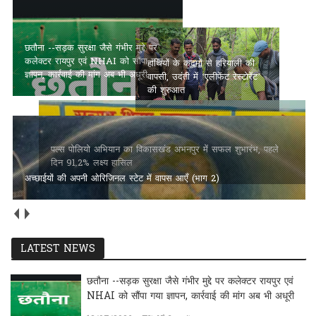
गया ज्ञापन, कार्रवाई की मांग अब भी अधूरी
पल्स पोलियो अभियान का
हाथियों के कदमों से हरियाली की
विकासखंड अभनपुर में सफल
वापसी, उदंती में ‘एलीफेंट रेस्टोरेंट’
शुभारंभ, पहले दिन 91.2% लक्ष्य
की शुरुआत
हासिल
अच्छाईयों की अपनी ओरिजिनल स्टेट में वापस आएँ (भाग 2)
LATEST NEWS
छतौना --सड़क सुरक्षा जैसे गंभीर मुद्दे पर कलेक्टर रायपुर एवं
NHAI को सौंपा गया ज्ञापन, कार्रवाई की मांग अब भी अधूरी