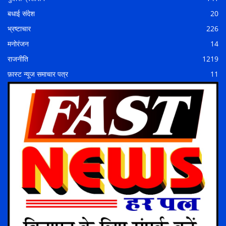
बधाई संदेश
20
भ्रष्टाचार
226
मनोरंजन
14
राजनीति
1219
फ़ास्ट न्यूज समाचार पत्र
11