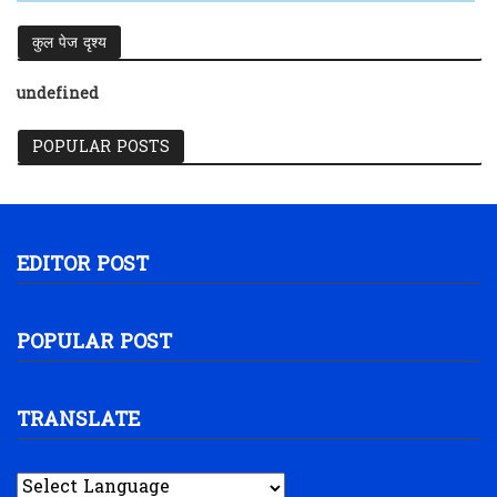
कुल पेज दृश्य
u
n
d
e
f
i
n
e
d
POPULAR POSTS
EDITOR POST
POPULAR POST
TRANSLATE