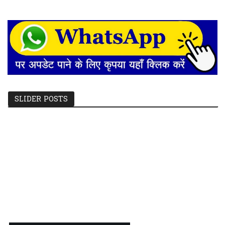
SLIDER POSTS
छतौना --सड़क सुरक्षा जैसे गंभीर मुद्दे पर कलेक्टर रायपुर एवं NHAI को सौंपा