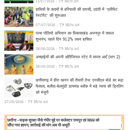
12/07/2026 - T?t Nh?n xét
हाथियों के कदमों से हरियाली की वापसी, उदंती में ‘एलीफेंट
रेस्टोरेंट’ की शुरुआत
07/07/2026 - T?t Nh?n xét
पल्स पोलियो अभियान का विकासखंड अभनपुर में सफल
शुभारंभ, पहले दिन 91.2% लक्ष्य हासिल
28/06/2026 - T?t Nh?n xét
अच्छाईयों की अपनी ओरिजिनल स्टेट में वापस आएँ (भाग 2)
28/06/2026 - T?t Nh?n xét
छत्तीसगढ़ में हीरा खनन की तैयारी तेज: एनसीएल बोर्ड का बड़ा
फैसला, बलौदा-बेलमुंडी डायमंड ब्लॉक में बड़े व्यास की ड्रिलिंग
को मंजूरी
27/06/2026 - T?t Nh?n xét
छतौना --सड़क सुरक्षा जैसे गंभीर मुद्दे पर कलेक्टर रायपुर एवं NHAI को
सौंपा गया ज्ञापन, कार्रवाई की मांग अब भी अधूरी