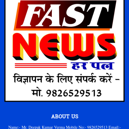
ABOUT US
Name:- Mr. Deepak Kumar Verma Mobile No:- 9826529513 Email:-