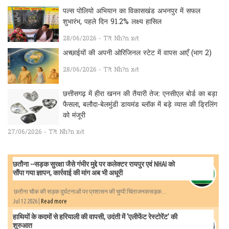
पल्स पोलियो अभियान का विकासखंड अभनपुर में सफल
शुभारंभ, पहले दिन 91.2% लक्ष्य हासिल
28/06/2026 - T?t Nh?n xét
अच्छाईयों की अपनी ओरिजिनल स्टेट में वापस आएँ (भाग 2)
28/06/2026 - T?t Nh?n xét
छत्तीसगढ़ में हीरा खनन की तैयारी तेज: एनसीएल बोर्ड का बड़ा
फैसला, बलौदा-बेलमुंडी डायमंड ब्लॉक में बड़े व्यास की ड्रिलिंग
को मंजूरी
27/06/2026 - T?t Nh?n xét
छतौना --सड़क सुरक्षा जैसे गंभीर मुद्दे पर कलेक्टर रायपुर एवं NHAI को
सौंपा गया ज्ञापन, कार्रवाई की मांग अब भी अधूरी
छतौना चौक की सड़क दुर्घटनाओं पर प्रशासन की चुप्पी चिंताजनकसड़क...
Jul 12 2026 |
Read more
हाथियों के कदमों से हरियाली की वापसी, उदंती में ‘एलीफेंट रेस्टोरेंट’ की
शुरुआत