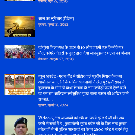
सोमवार, जून 22, 2020
आज का सुविचार (चिंतन)
गुरुवार, जुलाई 21, 2022
कांग्रेस जिलाध्यक्ष के वाहन से 10 लोग जख्मी एक कि मौके पर
मौत, कांग्रेसनेत्री के पुत्र द्वारा दिया जानबूझकर घटना को अंजाम
मंगलवार, अक्टूबर 27, 2020
न्यूज अपडेट -ग्राम पोंड मे सीहोर वाले प्रदीप मिश्रा के कथा
आयोजक बन लोगो के धार्मिक भावनाओं से खेल पुरे छत्तीसगढ़ के
दूरदराज के लोगो से कथा के चंदा के नाम करोड़ो रूपये ऐठने वाले
का बन रहा आलिशन सर्वसुविधा युक्त वाला मकान की आखिर जाने
सच्चाई....
गुरुवार, जुलाई 11, 2024
Video-पुलिस आरक्षकों की 2800 रुपये ग्रेड पे की माँग अब
जोरो से चर्चा में है , मुख्यमंत्री भूपेश बघेल जी के पिता नन्द कुमार
बघेल जी ने भी पुलिस आरक्षकों का वेतन 2800 ग्रेड पे करने हेतु