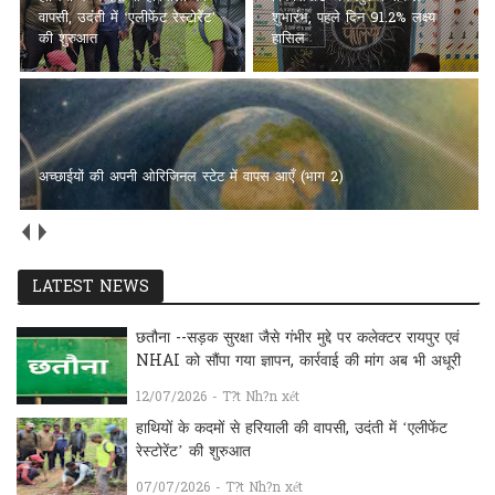
वापसी, उदंती में ‘एलीफेंट रेस्टोरेंट’
शुभारंभ, पहले दिन 91.2% लक्ष्य
की शुरुआत
हासिल
अच्छाईयों की अपनी ओरिजिनल स्टेट में वापस आएँ (भाग 2)
LATEST NEWS
छतौना --सड़क सुरक्षा जैसे गंभीर मुद्दे पर कलेक्टर रायपुर एवं
NHAI को सौंपा गया ज्ञापन, कार्रवाई की मांग अब भी अधूरी
12/07/2026 - T?t Nh?n xét
हाथियों के कदमों से हरियाली की वापसी, उदंती में ‘एलीफेंट
रेस्टोरेंट’ की शुरुआत
07/07/2026 - T?t Nh?n xét