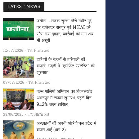
LATEST NEWS
छतौना --सड़क सुरक्षा जैसे गंभीर मुद्दे
पर कलेक्टर रायपुर एवं NHAI को
सौंपा गया ज्ञापन, कार्रवाई की मांग अब
भी अधूरी
12/07/2026 - T?t Nh?n xét
हाथियों के कदमों से हरियाली की
वापसी, उदंती में ‘एलीफेंट रेस्टोरेंट’ की
शुरुआत
07/07/2026 - T?t Nh?n xét
पल्स पोलियो अभियान का विकासखंड
अभनपुर में सफल शुभारंभ, पहले दिन
91.2% लक्ष्य हासिल
28/06/2026 - T?t Nh?n xét
अच्छाईयों की अपनी ओरिजिनल स्टेट में
वापस आएँ (भाग 2)