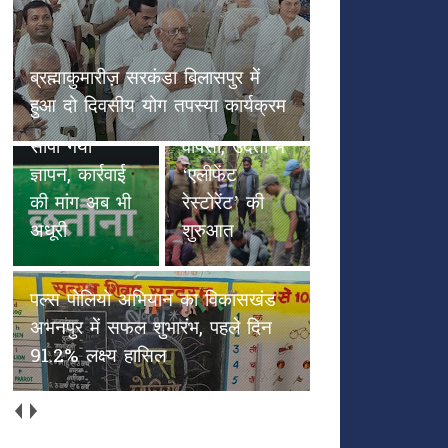
छतौना --सड़क सुरक्षा जैसे गंभीर मुद्दे
पल्स पोलियो
पर कलेक्टर रायपुर एवं NHAI को
हाथियों के
अभियान का
सौंपा गया ज्ञापन, कार्रवाई की मांग अब
कदमों से
विकासखंड
भी अधूरी
हरियाली की
अभनपुर में
वापसी, उदंती में
सफल शुभारंभ,
‘एलीफेंट
पहले दिन
रेस्टोरेंट’ की
91.2% लक्ष्य
शुरुआत
हासिल
अच्छाईयों की अपनी ओरिजिनल स्टेट
में वापस आएँ (भाग 2)