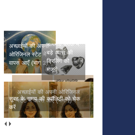
हीरा खनन की
तैयारी तेज:
एनसीएल बोर्ड
अच्छाईयों की अपनी ओरिजिनल स्टेट
का बड़ा फैसला,
में वापस आएँ (भाग 2)
बलौदा-बेलमुंडी
अच्छाईयों की
डायमंड ब्लॉक में
अपनी
बड़े व्यास की
ओरिजिनल स्टेट
ड्रिलिंग को
में वापस आएँ
मंजूरी
(भाग 1)
सुबह के समय की क्वॉलिटी को चेक
करें