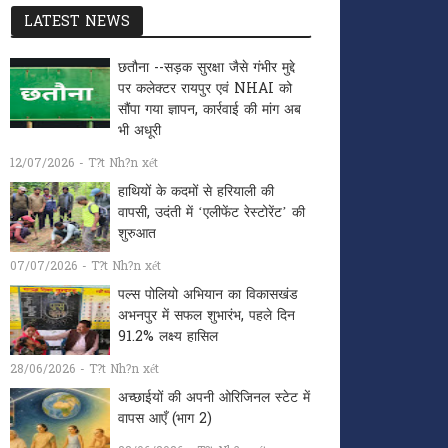
LATEST NEWS
छतौना --सड़क सुरक्षा जैसे गंभीर मुद्दे
पर कलेक्टर रायपुर एवं NHAI को
सौंपा गया ज्ञापन, कार्रवाई की मांग अब
भी अधूरी
12/07/2026 - T?t Nh?n xét
हाथियों के कदमों से हरियाली की
वापसी, उदंती में ‘एलीफेंट रेस्टोरेंट’ की
शुरुआत
07/07/2026 - T?t Nh?n xét
पल्स पोलियो अभियान का विकासखंड
अभनपुर में सफल शुभारंभ, पहले दिन
91.2% लक्ष्य हासिल
28/06/2026 - T?t Nh?n xét
अच्छाईयों की अपनी ओरिजिनल स्टेट में
वापस आएँ (भाग 2)