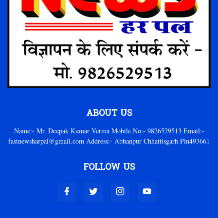
ABOUT US
Name:- Mr. Deepak Kumar Verma Mobile No:- 9826529513 Email:-
fastnewsharpal@gmail.com Address:- Abhanpur Chhattisgarh Pin493661
FOLLOW US