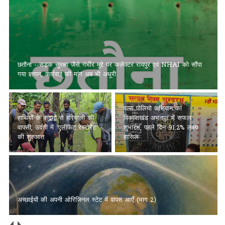
छतौना --सड़क सुरक्षा जैसे गंभीर मुद्दे पर कलेक्टर रायपुर एवं NHAI को सौंपा
गया ज्ञापन, कार्रवाई की मांग अब भी अधूरी
पल्स पोलियो अभियान का
हाथियों के कदमों से हरियाली की
विकासखंड अभनपुर में सफल
वापसी, उदंती में ‘एलीफेंट रेस्टोरेंट’
शुभारंभ, पहले दिन 91.2% लक्ष्य
की शुरुआत
हासिल
अच्छाईयों की अपनी ओरिजिनल स्टेट में वापस आएँ (भाग 2)