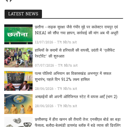
LATEST NEWS
छतौना --सड़क सुरक्षा जैसे गंभीर मुद्दे पर कलेक्टर रायपुर एवं
NHAI को सौंपा गया ज्ञापन, कार्रवाई की मांग अब भी अधूरी
12/07/2026 - T?t Nh?n xét
हाथियों के कदमों से हरियाली की वापसी, उदंती में ‘एलीफेंट
रेस्टोरेंट’ की शुरुआत
07/07/2026 - T?t Nh?n xét
पल्स पोलियो अभियान का विकासखंड अभनपुर में सफल
शुभारंभ, पहले दिन 91.2% लक्ष्य हासिल
28/06/2026 - T?t Nh?n xét
अच्छाईयों की अपनी ओरिजिनल स्टेट में वापस आएँ (भाग 2)
28/06/2026 - T?t Nh?n xét
छत्तीसगढ़ में हीरा खनन की तैयारी तेज: एनसीएल बोर्ड का बड़ा
फैसला, बलौदा-बेलमुंडी डायमंड ब्लॉक में बड़े व्यास की ड्रिलिंग