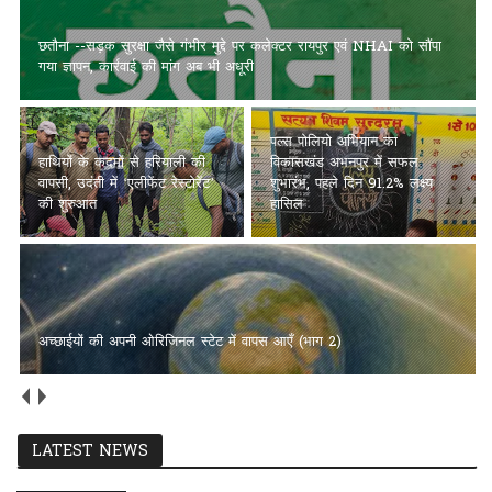
छतौना --सड़क सुरक्षा जैसे गंभीर मुद्दे पर कलेक्टर रायपुर एवं NHAI को सौंपा
गया ज्ञापन, कार्रवाई की मांग अब भी अधूरी
पल्स पोलियो अभियान का
हाथियों के कदमों से हरियाली की
विकासखंड अभनपुर में सफल
वापसी, उदंती में ‘एलीफेंट रेस्टोरेंट’
शुभारंभ, पहले दिन 91.2% लक्ष्य
की शुरुआत
हासिल
अच्छाईयों की अपनी ओरिजिनल स्टेट में वापस आएँ (भाग 2)
LATEST NEWS