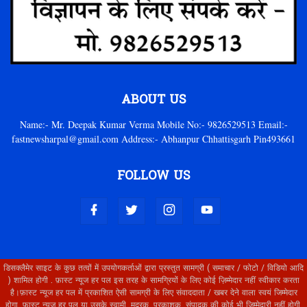
ABOUT US
Name:- Mr. Deepak Kumar Verma Mobile No:- 9826529513 Email:-
fastnewsharpal@gmail.com Address:- Abhanpur Chhattisgarh Pin493661
FOLLOW US
डिसक्लैमेर साइट के कुछ तत्वों में उपयोगकर्ताओं द्वारा प्रस्तुत सामग्री ( समाचार / फोटो / विडियो आदि
) शामिल होगी . फ़ास्ट न्यूज हर पल इस तरह के सामग्रियों के लिए कोई ज़िम्मेदार नहीं स्वीकार करता
है।फ़ास्ट न्यूज हर पल में प्रकाशित ऐसी सामग्री के लिए संवाददाता / खबर देने वाला स्वयं जिम्मेदार
होगा, फ़ास्ट न्यूज हर पल या उसके स्वामी, मुद्रक, प्रकाशक, संपादक की कोई भी जिम्मेदारी नहीं होगी.