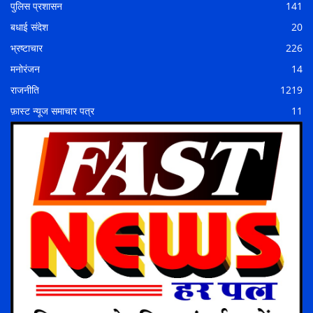
पुलिस प्रशासन
141
बधाई संदेश
20
भ्रष्टाचार
226
मनोरंजन
14
राजनीति
1219
फ़ास्ट न्यूज समाचार पत्र
11