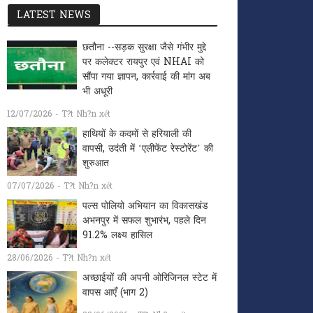
LATEST NEWS
छतौना --सड़क सुरक्षा जैसे गंभीर मुद्दे
पर कलेक्टर रायपुर एवं NHAI को
सौंपा गया ज्ञापन, कार्रवाई की मांग अब
भी अधूरी
12/07/2026 - T?t Nh?n xét
हाथियों के कदमों से हरियाली की
वापसी, उदंती में ‘एलीफेंट रेस्टोरेंट’ की
शुरुआत
07/07/2026 - T?t Nh?n xét
पल्स पोलियो अभियान का विकासखंड
अभनपुर में सफल शुभारंभ, पहले दिन
91.2% लक्ष्य हासिल
28/06/2026 - T?t Nh?n xét
अच्छाईयों की अपनी ओरिजिनल स्टेट में
वापस आएँ (भाग 2)