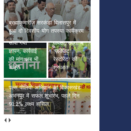
छतौना --सड़क सुरक्षा जैसे गंभीर मुद्दे
पल्स पोलियो
पर कलेक्टर रायपुर एवं NHAI को
हाथियों के
अभियान का
सौंपा गया ज्ञापन, कार्रवाई की मांग अब
कदमों से
विकासखंड
भी अधूरी
हरियाली की
अभनपुर में
वापसी, उदंती में
सफल शुभारंभ,
‘एलीफेंट
पहले दिन
रेस्टोरेंट’ की
91.2% लक्ष्य
शुरुआत
हासिल
अच्छाईयों की अपनी ओरिजिनल स्टेट
में वापस आएँ (भाग 2)