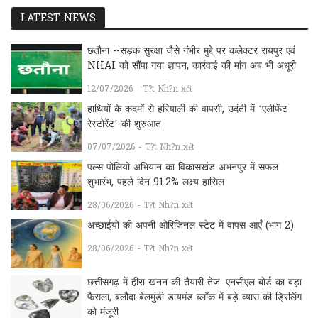
LATEST NEWS
छतौना --सड़क सुरक्षा जैसे गंभीर मुद्दे पर कलेक्टर रायपुर एवं
NHAI को सौंपा गया ज्ञापन, कार्रवाई की मांग अब भी अधूरी
12/07/2026 - T?t Nh?n xét
हाथियों के कदमों से हरियाली की वापसी, उदंती में ‘एलीफेंट
रेस्टोरेंट’ की शुरुआत
07/07/2026 - T?t Nh?n xét
पल्स पोलियो अभियान का विकासखंड अभनपुर में सफल
शुभारंभ, पहले दिन 91.2% लक्ष्य हासिल
28/06/2026 - T?t Nh?n xét
अच्छाईयों की अपनी ओरिजिनल स्टेट में वापस आएँ (भाग 2)
28/06/2026 - T?t Nh?n xét
छत्तीसगढ़ में हीरा खनन की तैयारी तेज: एनसीएल बोर्ड का बड़ा
फैसला, बलौदा-बेलमुंडी डायमंड ब्लॉक में बड़े व्यास की ड्रिलिंग
को मंजूरी