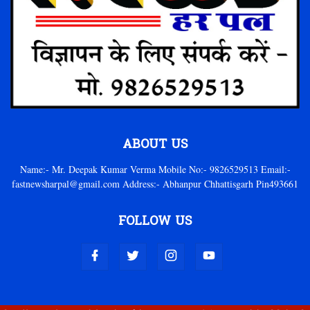
ABOUT US
Name:- Mr. Deepak Kumar Verma Mobile No:- 9826529513 Email:-
fastnewsharpal@gmail.com Address:- Abhanpur Chhattisgarh Pin493661
FOLLOW US