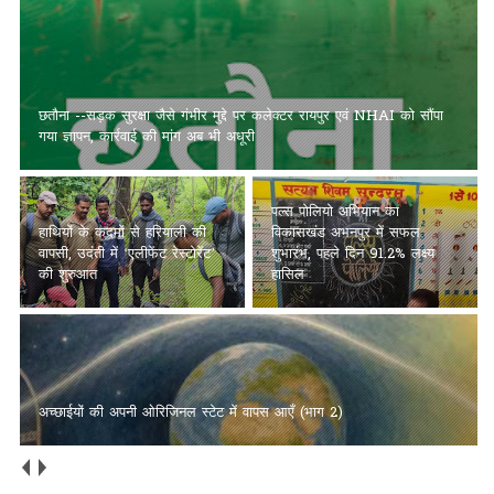
छतौना --सड़क सुरक्षा जैसे गंभीर मुद्दे पर कलेक्टर रायपुर एवं NHAI को सौंपा
गया ज्ञापन, कार्रवाई की मांग अब भी अधूरी
पल्स पोलियो अभियान का
हाथियों के कदमों से हरियाली की
विकासखंड अभनपुर में सफल
वापसी, उदंती में ‘एलीफेंट रेस्टोरेंट’
शुभारंभ, पहले दिन 91.2% लक्ष्य
की शुरुआत
हासिल
अच्छाईयों की अपनी ओरिजिनल स्टेट में वापस आएँ (भाग 2)